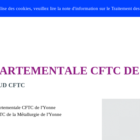
ilise des cookies, veuillez lire la note d'information sur le Traitement d
A
R
T
E
M
E
N
T
A
L
E
C
F
T
C
D
E
l'UD CFTC
artementale CFTC de l'Yonne
TC de la Métallurgie de l'Yonne