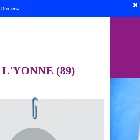
es Données.
L
'
Y
O
N
N
E
(
8
9
)