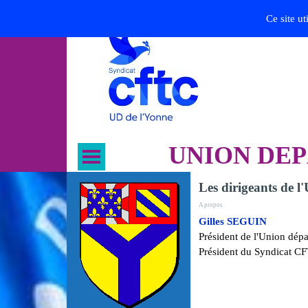
Ce site ut
U
N
I
O
N
D
E
P
Les dirigeants de 
A propos
Gilles SEGUIN
Président de l'Union dép
Président du Syndicat CF